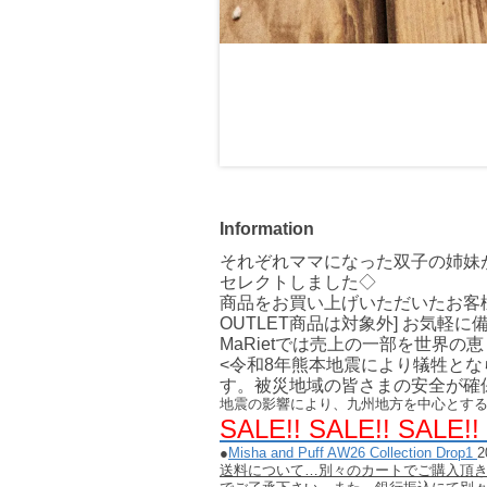
Information
それぞれママになった双子の姉妹
セレクトしました◇
商品をお買い上げいただいたお客
OUTLET商品は対象外] お気
MaRietでは売上の一部を世界
<令和8年熊本地震により犠牲と
す。被災地域の皆さまの安全が確
地震の影響により、九州地方を中心とす
SALE!! SALE!! SALE!!
●
Misha and Puff AW26 Collection Drop1
2
送料について…別々のカートでご購入頂