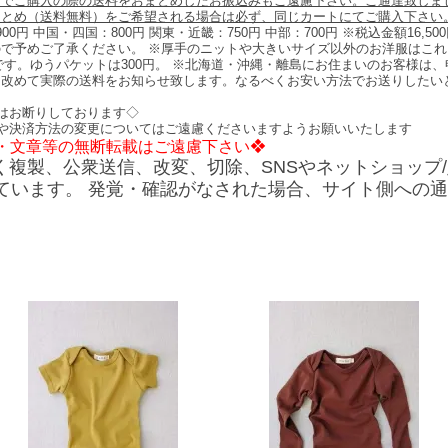
々でご購入の際の送料をおまとめしたお振込みもご遠慮下さい。ご通達致しま
まとめ（送料無料）をご希望される場合は必ず、同じカートにてご購入下さい
州：900円 中国・四国：800円 関東・近畿：750円 中部：700円 ※税込金額1
で予めご了承ください。 ※厚手のニットや大きいサイズ以外のお洋服はこれま
能です。ゆうパケットは300円。 ※北海道・沖縄・離島にお住まいのお客様
て改めて実際の送料をお知らせ致します。なるべくお安い方法でお送りしたい
。
グはお断りしております◇
や決済方法の変更についてはご遠慮くださいますようお願いいたします
・文章等の無断転載はご遠慮下さい❖
諾なく複製、公衆送信、改変、切除、SNSやネットショッ
ています。 発覚・確認がなされた場合、サイト側への