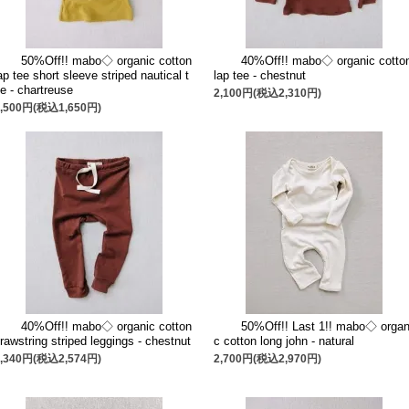
50%Off!! mabo◇ organic cotton
40%Off!! mabo◇ organic cotto
ap tee short sleeve striped nautical t
lap tee - chestnut
e - chartreuse
2,100円(税込2,310円)
1,500円(税込1,650円)
40%Off!! mabo◇ organic cotton
50%Off!! Last 1!! mabo◇ organ
rawstring striped leggings - chestnut
c cotton long john - natural
2,340円(税込2,574円)
2,700円(税込2,970円)