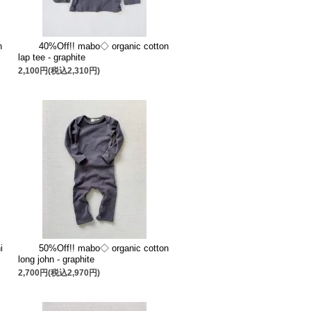
n
40%Off!! mabo◇ organic cotton
lap tee - graphite
2,100円(税込2,310円)
i
50%Off!! mabo◇ organic cotton
long john - graphite
2,700円(税込2,970円)