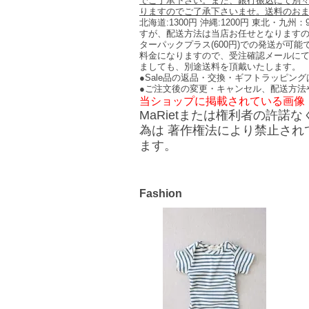
でご了承下さい。また、銀行振込にて別
りますのでご了承下さいませ。送料のお
北海道:1300円 沖縄:1200円 東北・九
すが、配送方法は当店お任せとなりますの
ターパックプラス(600円)での発送が可
料金になりますので、受注確認メールに
ましても、別途送料を頂戴いたします
●Sale品の返品・交換・ギフトラッピン
●ご注文後の変更・キャンセル、配送方法
当ショップに掲載されている画像
MaRietまたは権利者の許
為は 著作権法により禁止され
ます。
Fashion