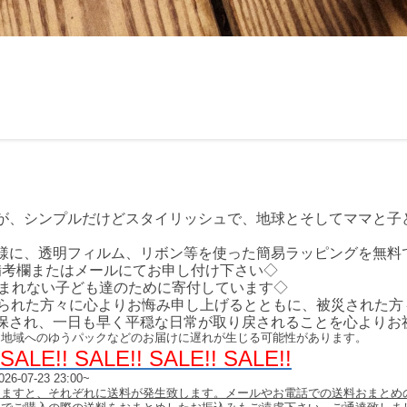
が、シンプルだけどスタイリッシュで、地球とそしてママと子
様に、透明フィルム、リボン等を使った簡易ラッピングを無料で承
軽に備考欄またはメールにてお申し付け下さい◇
の恵まれない子ども達のために寄付しています◇
なられた方々に心よりお悔み申し上げるとともに、被災された方
保され、一日も早く平穏な日常が取り戻されることを心よりお
る地域へのゆうパックなどのお届けに遅れが生じる可能性があります。
 SALE!! SALE!! SALE!! SALE!!
026-07-23 23:00~
きますと、それぞれに送料が発生致します。メールやお電話での送料おまとめ