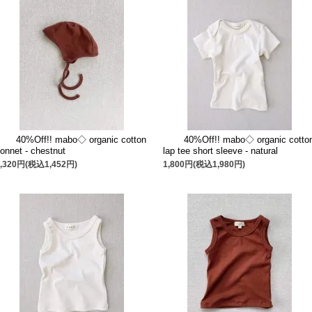
40%Off!! mabo◇ organic cotton
40%Off!! mabo◇ organic cotto
onnet - chestnut
lap tee short sleeve - natural
1,320円(税込1,452円)
1,800円(税込1,980円)