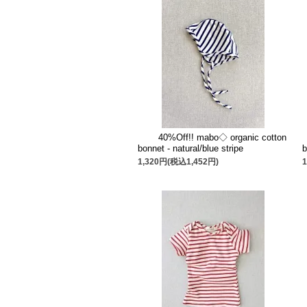
40%Off!! mabo◇ organic cotton
bonnet - natural/blue stripe
b
1,320円(税込1,452円)