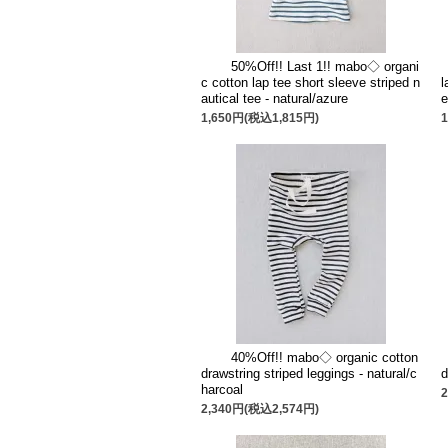
50%Off!! Last 1!! mabo◇ organi
c cotton lap tee short sleeve striped n
l
autical tee - natural/azure
e
1,650円(税込1,815円)
40%Off!! mabo◇ organic cotton
drawstring striped leggings - natural/c
d
harcoal
2,340円(税込2,574円)