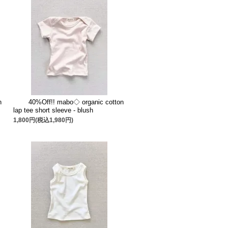
n
40%Off!! mabo◇ organic cotton
lap tee short sleeve - blush
1,800円(税込1,980円)