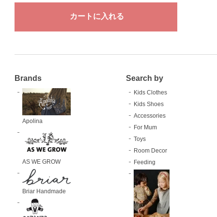
Brands
Search by
Kids Clothes
Kids Shoes
Accessories
Apolina
For Mum
Toys
Room Decor
AS WE GROW
Feeding
Briar Handmade