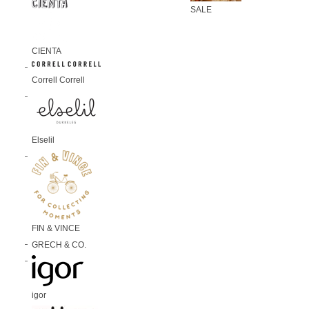
SALE
CIENTA
Correll Correll
Elselil
FIN & VINCE
GRECH & CO.
igor