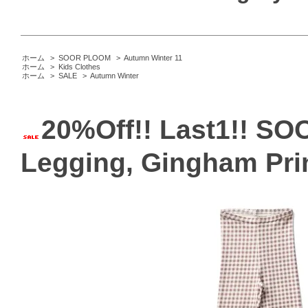
ホーム
>
SOOR PLOOM
>
Autumn Winter 11
ホーム
>
Kids Clothes
ホーム
>
SALE
>
Autumn Winter
20%Off!! Last1!! S
Legging, Gingham Prin