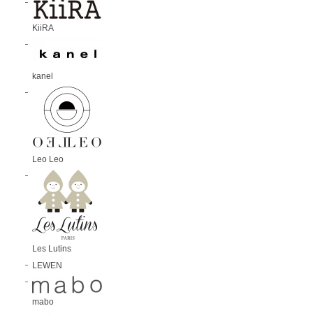
KiiRA
kanel
Leo Leo
Les Lutins
LEWEN
mabo