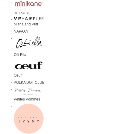
minikane
Misha and Puff
NAPAANI
Olli Ella
Oeuf
POLKA DOT CLUB
Petites Pommes