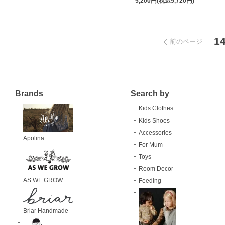
5,200円(税込5,720円)
1
前のページ
Brands
Search by
Kids Clothes
Kids Shoes
Accessories
Apolina
For Mum
Toys
Room Decor
AS WE GROW
Feeding
Briar Handmade