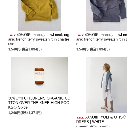
40%Off!! mabo◇ cowl neck org
40%Off!! mabo◇ cowl ne
anic french terry sweatshirt in chartre
anic french terry sweatshirt in 
use
e
3,540円(税込3,894円)
3,540円(税込3,894円)
30%Off!! CHILDREN'S ORGANIC CO
TTON OVER THE KNEE HIGH SOC
KS◇ Spice
1,246円(税込1,371円)
60%Off!! YOLI & OTIS
DRESS | WHITE