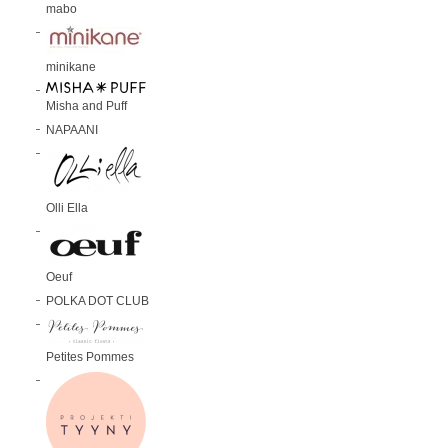
mabo
minikane
Misha and Puff
NAPAANI
Olli Ella
Oeuf
POLKA DOT CLUB
Petites Pommes