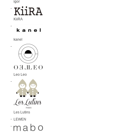
igor
KiiRA
kanel
Leo Leo
Les Lutins
LEWEN