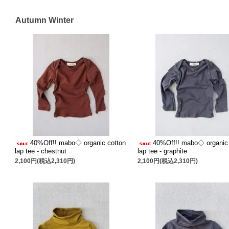
Autumn Winter
40%Off!! mabo◇ organic cotton
40%Off!! mabo◇ organic 
lap tee - chestnut
lap tee - graphite
2,100円(税込2,310円)
2,100円(税込2,310円)