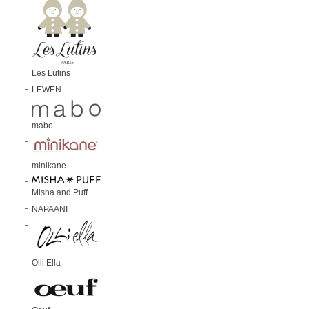
Les Lutins
LEWEN
mabo
minikane
Misha and Puff
NAPAANI
Olli Ella