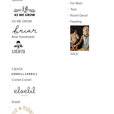
Apolina
For Mum
Toys
Room Decor
AS WE GROW
Feeding
Briar Handmade
SALE
CIENTA
Correll Correll
Elselil