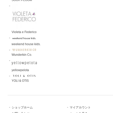
Violeta e Federico
weekend house kids.
Wunderkin Co.
yellowpelota
YOLI & OTIS
ショップホーム
マイアカウント