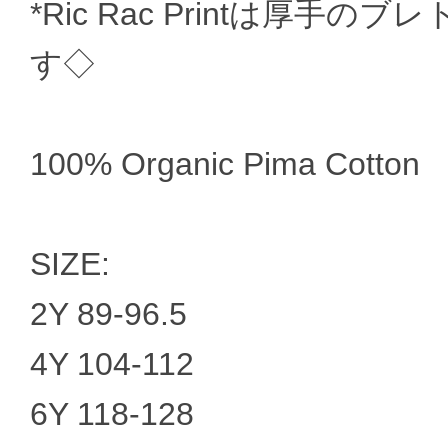
*Ric Rac Printは厚
す◇
100% Organic Pima Cotton
SIZE:
2Y 89-96.5
4Y 104-112
6Y 118-128