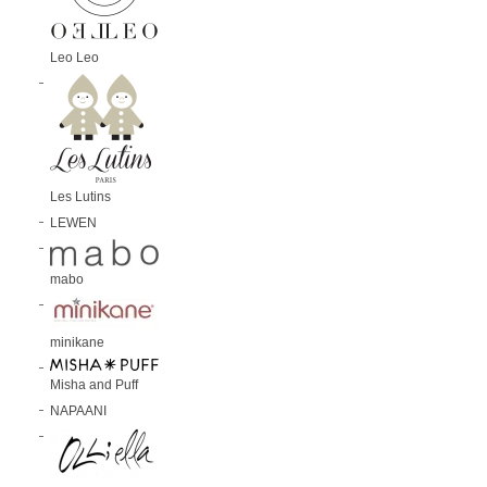
Leo Leo
Les Lutins
LEWEN
mabo
minikane
Misha and Puff
NAPAANI