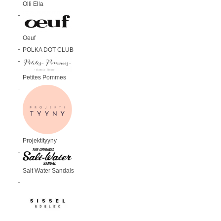
Olli Ella
Oeuf
POLKA DOT CLUB
Petites Pommes
Projektityyny
Salt Water Sandals