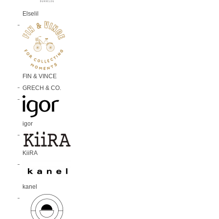
Elselil
FIN & VINCE
GRECH & CO.
igor
KiiRA
kanel