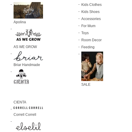
Kids Clothes
Kids Shoes
Accessories
Apolina
For Mum
Toys
Room Decor
AS WE GROW
Feeding
Briar Handmade
SALE
CIENTA
Correll Correll