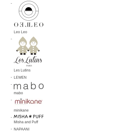
Leo Leo
Les Lutins
LEWEN
mabo
minikane
Misha and Puff
NAPAANI