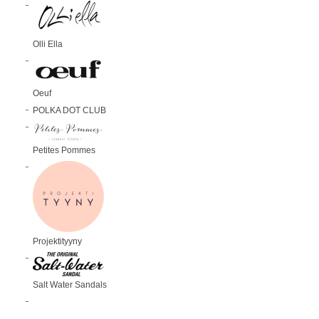
Olli Ella
Oeuf
POLKA DOT CLUB
Petites Pommes
Projektityyny
Salt Water Sandals