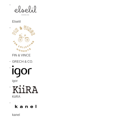
Elselil
FIN & VINCE
GRECH & CO.
igor
KiiRA
kanel