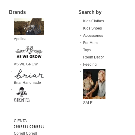
Brands
Search by
Kids Clothes
Kids Shoes
Accessories
Apolina
For Mum
Toys
Room Decor
AS WE GROW
Feeding
Briar Handmade
SALE
CIENTA
Correll Correll