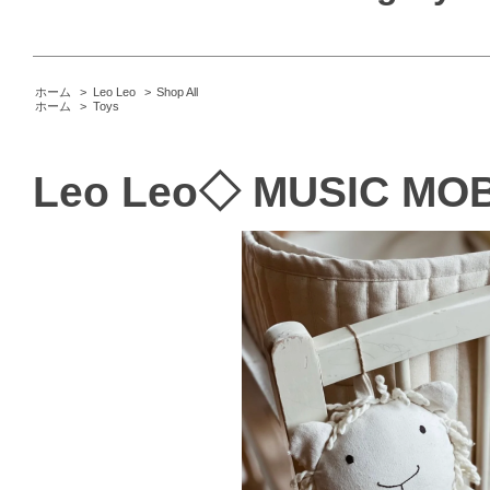
ホーム
>
Leo Leo
>
Shop All
ホーム
>
Toys
Leo Leo◇ MUSIC MO