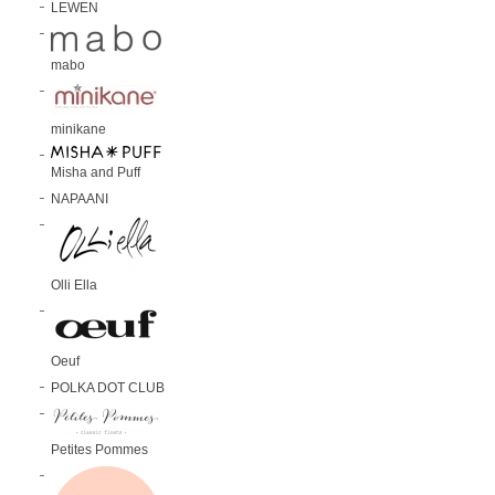
LEWEN
mabo
minikane
Misha and Puff
NAPAANI
Olli Ella
Oeuf
POLKA DOT CLUB
Petites Pommes