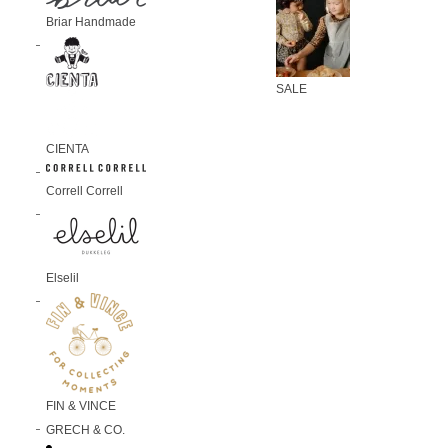
Briar Handmade
SALE
CIENTA
Correll Correll
Elselil
FIN & VINCE
GRECH & CO.