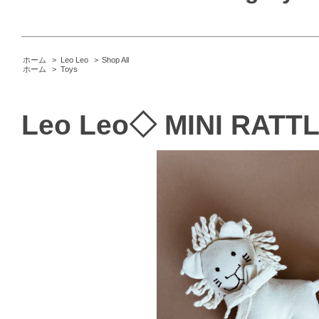
ホーム
>
Leo Leo
>
Shop All
ホーム
>
Toys
Leo Leo◇ MINI RATT