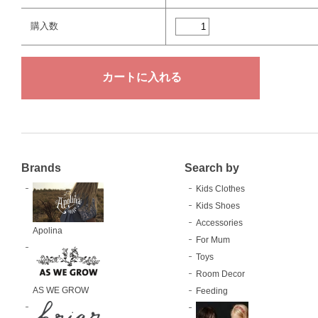
購入数
Brands
Search by
Kids Clothes
Kids Shoes
Accessories
Apolina
For Mum
Toys
Room Decor
AS WE GROW
Feeding