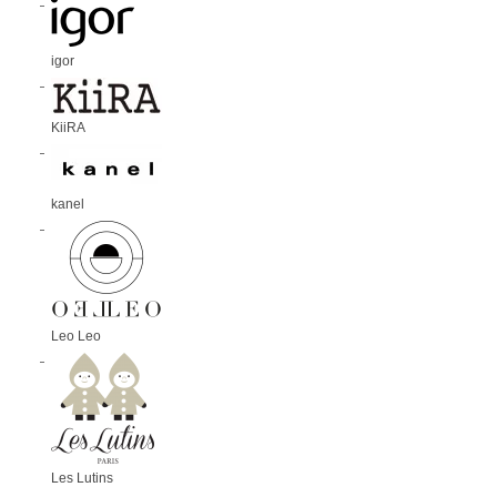
igor
KiiRA
kanel
Leo Leo
Les Lutins