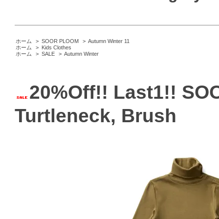
ホーム
>
SOOR PLOOM
>
Autumn Winter 11
ホーム
>
Kids Clothes
ホーム
>
SALE
>
Autumn Winter
20%Off!! Last1!! 
Turtleneck, Brush