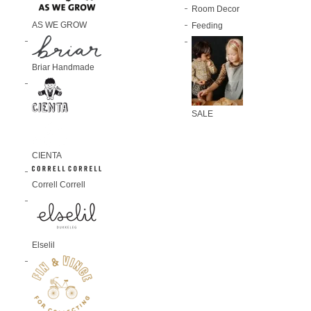
Room Decor
AS WE GROW
Feeding
Briar Handmade
SALE
CIENTA
Correll Correll
Elselil