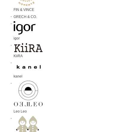
FIN & VINCE
GRECH & CO.
igor
KiiRA
kanel
Leo Leo