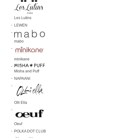
Les Lutins
LEWEN
mabo
minikane
Misha and Puff
NAPAANI
Olli Ella
Oeuf
POLKA DOT CLUB