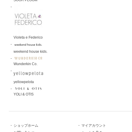
Violeta e Federico
weekend house kids.
Wunderkin Co.
yellowpelota
YOLI & OTIS
ショップホーム
マイアカウント