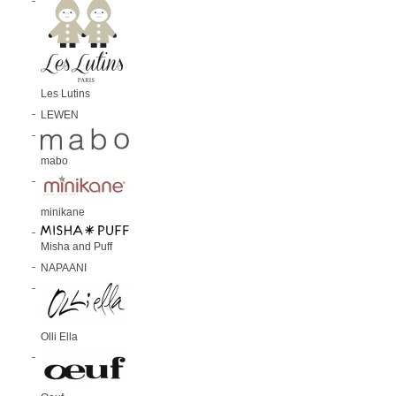
Les Lutins
LEWEN
mabo
minikane
Misha and Puff
NAPAANI
Olli Ella