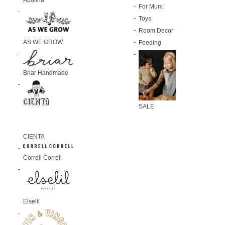
Apolina
For Mum
Toys
Room Decor
AS WE GROW
Feeding
Briar Handmade
SALE
CIENTA
Correll Correll
Elselil