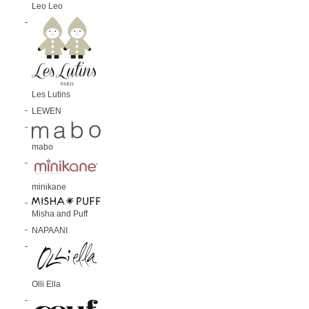
Leo Leo
Les Lutins
LEWEN
mabo
minikane
Misha and Puff
NAPAANI
Olli Ella