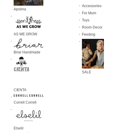
Accessories
Apolina
For Mum
Toys
Room Decor
AS WE GROW
Feeding
Briar Handmade
SALE
CIENTA
Correll Correll
Elselil