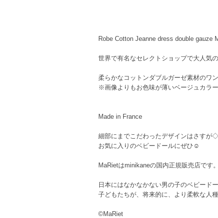
Robe Cotton Jeanne dress double gauze 
世界で有名なセレクトショップで大人気のフラン
柔らかなコットンダブルガーゼ素材のワ
※画像よりもお色味が薄いベージュカラ
Made in France
細部にまでこだわったデザインはさすが
お気に入りのベビードールにぜひ☺
MaRietはminikaneの国内正規販
日本にはなかなかない男の子のベビード
子どもたちが、将来的に、より柔軟な人
©MaRiet