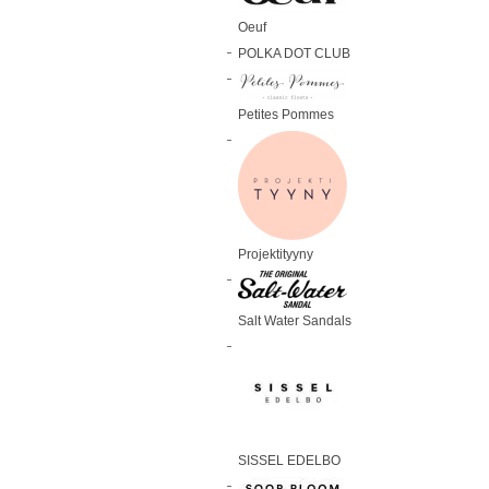
Oeuf
POLKA DOT CLUB
Petites Pommes
Projektityyny
Salt Water Sandals
SISSEL EDELBO