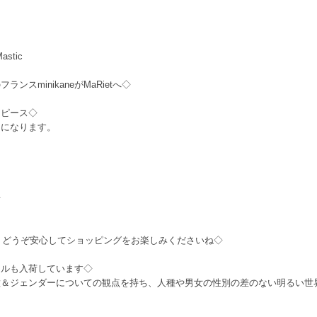
Mastic
スminikaneがMaRietへ◇
ンピース◇
ーになります。
◇
売店です。どうぞ安心してショッピングをお楽しみくださいね◇
ールも入荷しています◇
種＆ジェンダーについての観点を持ち、人種や男女の性別の差のない明るい世