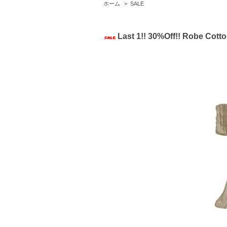
ホーム
>
SALE
Last 1!! 30%Off!! Robe Cott