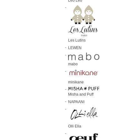
Leo Leo
Les Lutins
LEWEN
mabo
minikane
Misha and Puff
NAPAANI
Olli Ella