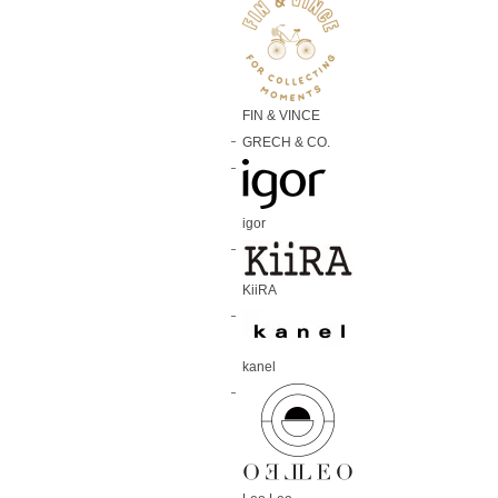
FIN & VINCE
GRECH & CO.
igor
KiiRA
kanel