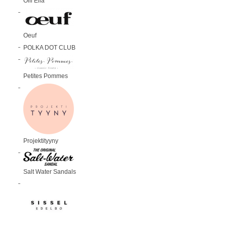
Olli Ella
Oeuf
POLKA DOT CLUB
Petites Pommes
Projektityyny
Salt Water Sandals