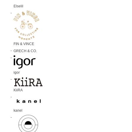
Elselil
FIN & VINCE
GRECH & CO.
igor
KiiRA
kanel