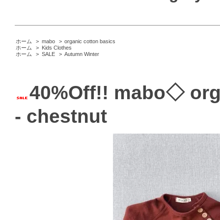
ホーム
>
mabo
>
organic cotton basics
ホーム
>
Kids Clothes
ホーム
>
SALE
>
Autumn Winter
40%Off!! mabo◇ orga
- chestnut