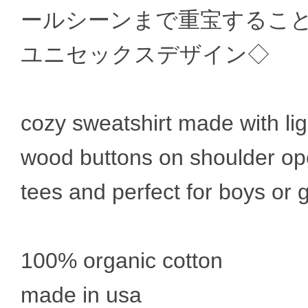
ールシーンまで重宝するこ
ユニセックスデザイン◇
cozy sweatshirt made with lig
wood buttons on shoulder ope
tees and perfect for boys or gi
100% organic cotton
made in usa