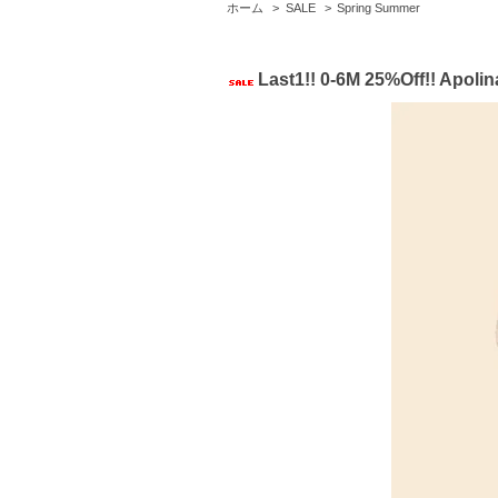
ホーム
>
SALE
>
Spring Summer
Last1!! 0-6M 25%Off!! Apol