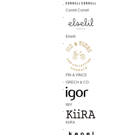
Correll Correll
Elselil
FIN & VINCE
GRECH & CO.
igor
KiiRA