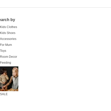
earch by
Kids Clothes
Kids Shoes
Accessories
For Mum
Toys
Room Decor
Feeding
SALE