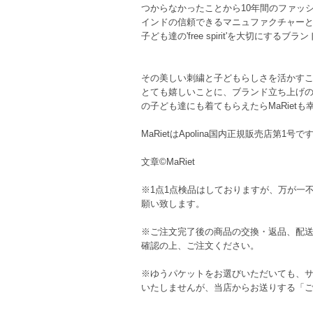
つからなかったことから10年間のファッ
インドの信頼できるマニュファクチャー
子ども達の'free spirit'を大切にするブラ
その美しい刺繍と子どもらしさを活かすこと
とても嬉しいことに、ブランド立ち上げの際
の子ども達にも着てもらえたらMaRietも
MaRietはApolina国内正規販売店第1号で
文章©︎MaRiet
※1点1点検品はしておりますが、万が一
願い致します。
※ご注文完了後の商品の交換・返品、配送
確認の上、ご注文ください。
※ゆうパケットをお選びいただいても、
いたしませんが、当店からお送りする「