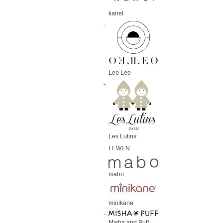
kanel
Leo Leo
Les Lutins
LEWEN
mabo
minikane
Misha and Puff