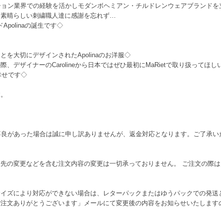
ション業界での経験を活かしモダンボヘミアン・チルドレンウェアブランドを
と素晴らしい刺繍職人達に感謝を忘れず…
ンドApolinaの誕生です◇
を大切にデザインされたApolinaのお洋服◇
、デザイナーのCarolineから日本ではぜひ最初にMaRietで取り扱って
幸せです◇
す。
不良があった場合は誠に申し訳ありませんが、返金対応となります。ご了承い
先の変更などを含む注文内容の変更は一切承っておりません。 ご注文の際
サイズにより対応ができない場合は、レターパックまたはゆうパックでの発送
ご注文ありがとうございます」メールにて変更後の内容をお知らせいたします