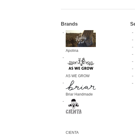
Brands
S
Apolina
AS WE GROW
Briar Handmade
CIENTA