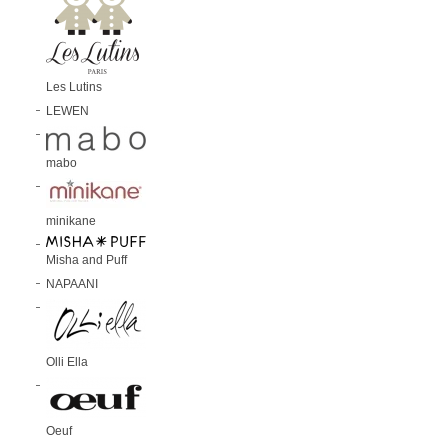
Les Lutins
LEWEN
mabo
minikane
Misha and Puff
NAPAANI
Olli Ella
Oeuf