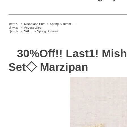
ホーム
>
Misha and Puff
>
Spring Summer 12
ホーム
>
Accessories
ホーム
>
SALE
>
Spring Summer
30%Off!! Last1! Mis
Set◇ Marzipan