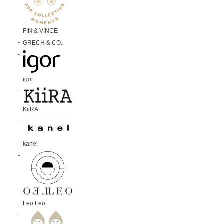
FIN & VINCE
GRECH & CO.
igor
KiiRA
kanel
Leo Leo