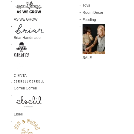
Toys
Room Decor
AS WE GROW
Feeding
Briar Handmade
SALE
CIENTA
Correll Correll
Elselil