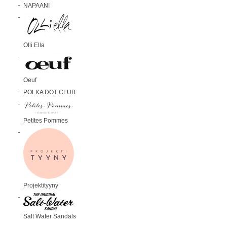
NAPAANI
Olli Ella
Oeuf
POLKA DOT CLUB
Petites Pommes
Projektityyny
Salt Water Sandals