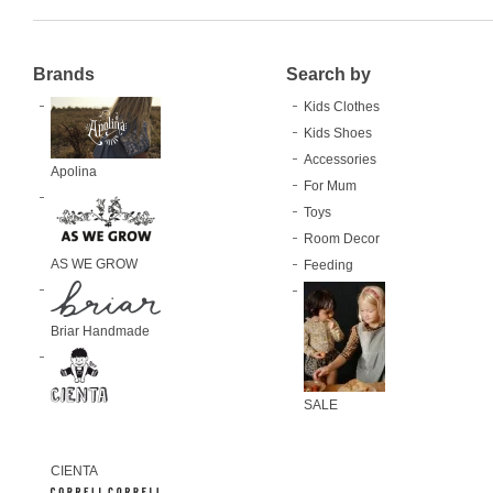
Brands
Search by
Kids Clothes
Kids Shoes
Accessories
Apolina
For Mum
Toys
Room Decor
AS WE GROW
Feeding
Briar Handmade
SALE
CIENTA