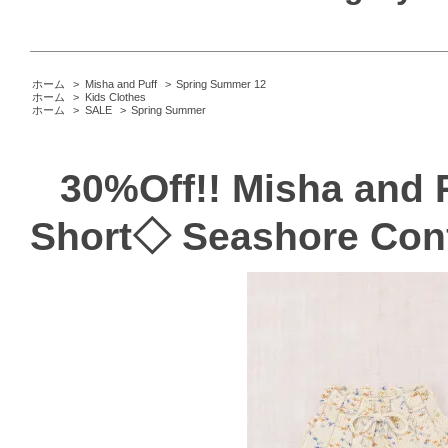
ホーム
>
Misha and Puff
>
Spring Summer 12
ホーム
>
Kids Clothes
ホーム
>
SALE
>
Spring Summer
30%Off!! Misha and
Short◇ Seashore Conf