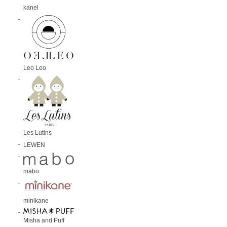
kanel
Leo Leo
Les Lutins
LEWEN
mabo
minikane
Misha and Puff