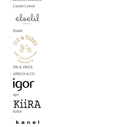
Correll Correll
Elselil
FIN & VINCE
GRECH & CO.
igor
KiiRA