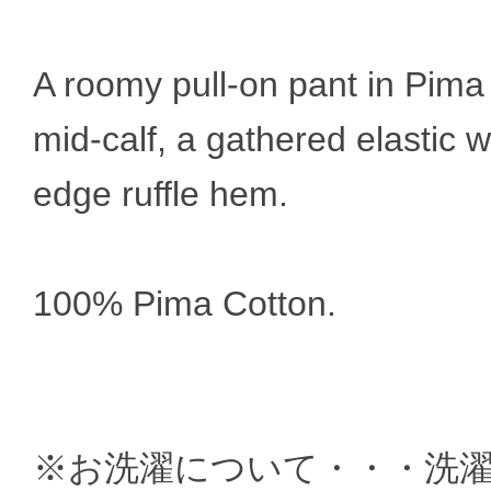
A roomy pull-on pant in Pima c
mid-calf, a gathered elastic
edge ruffle hem.
100% Pima Cotton.
※お洗濯について・・・洗濯