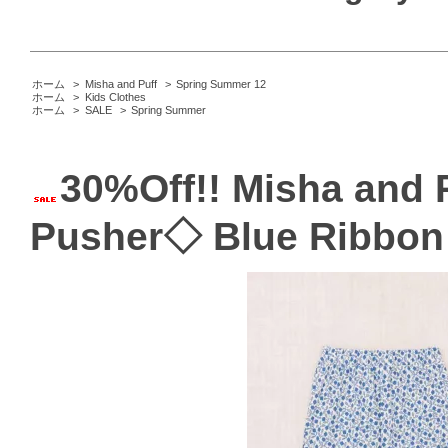
ホーム
>
Misha and Puff
>
Spring Summer 12
ホーム
>
Kids Clothes
ホーム
>
SALE
>
Spring Summer
30%Off!! Misha and 
Pusher◇ Blue Ribbon 