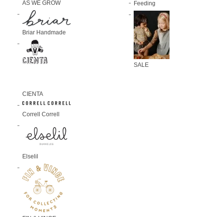
AS WE GROW
Feeding
Briar Handmade
SALE
CIENTA
Correll Correll
Elselil