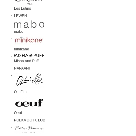
Les Lutins
LEWEN
mabo
minikane
Misha and Puff
NAPAANI
Olli Ella
Oeuf
POLKA DOT CLUB