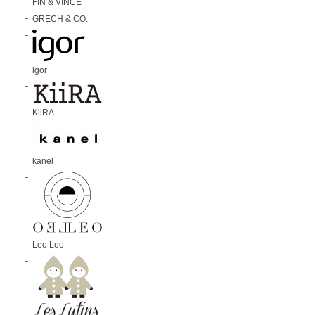
FIN & VINCE
GRECH & CO.
igor
KiiRA
kanel
Leo Leo