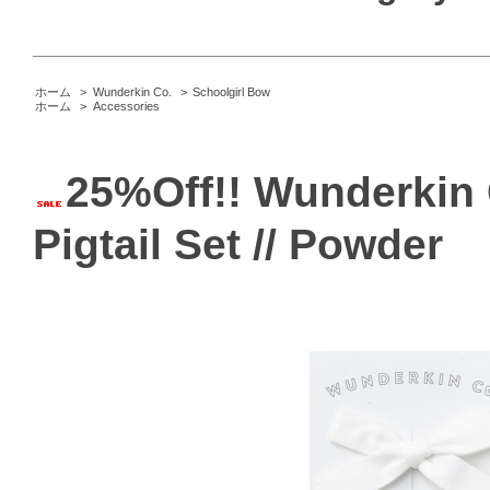
ホーム
>
Wunderkin Co.
>
Schoolgirl Bow
ホーム
>
Accessories
25%Off!! Wunderkin 
Pigtail Set // Powder