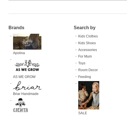
Brands
Search by
Kids Clothes
Kids Shoes
Accessories
Apolina
For Mum
Toys
Room Decor
AS WE GROW
Feeding
Briar Handmade
SALE