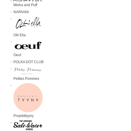
Misha and Puff
NAPAANI
Olli Ella
Oeuf
POLKA DOT CLUB
Petites Pommes
Projektityyny