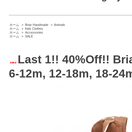
ホーム
>
Briar Handmade
>
Animals
ホーム
>
Kids Clothes
ホーム
>
Accessories
ホーム
>
SALE
Last 1!! 40%Off!! Br
6-12m, 12-18m, 18-24m