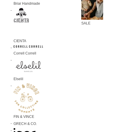
Briar Handmade
SALE
CIENTA
Correll Correll
Elselil
FIN & VINCE
GRECH & CO.