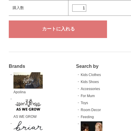
購入数
Brands
Search by
Kids Clothes
Kids Shoes
Accessories
Apolina
For Mum
Toys
Room Decor
AS WE GROW
Feeding