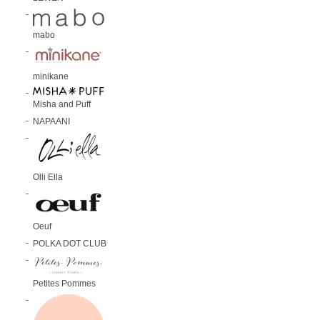
mabo
minikane
Misha and Puff
NAPAANI
Olli Ella
Oeuf
POLKA DOT CLUB
Petites Pommes