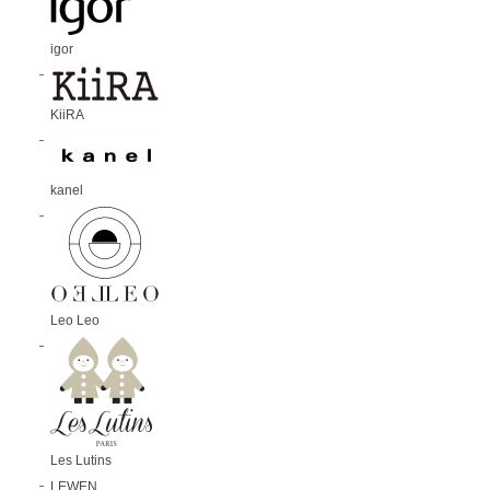
igor
KiiRA
kanel
Leo Leo
Les Lutins
LEWEN